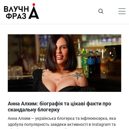
К
содержимому
Політика
Гроші
Життя
Лайфстайл
ТехноНаука
Людина
Корисності
Анна Алхим: біографія та цікаві факти про
Ukraine
скандальну блогерку
Про нас
Анна Алхим — українська блогерка та інфлюенсерка, яка
здобула популярність завдяки активності в Instagram та