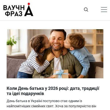
К
содержимому
Політика
Гроші
Життя
Лайфстайл
ТехноНаука
Людина
Корисності
Коли День батька у 2026 році: дата, традиції
Ukraine
та ідеї подарунків
Про нас
День батька в Україні поступово стає одним із
найпомітніших сімейних свят. Хоча за популярністю він