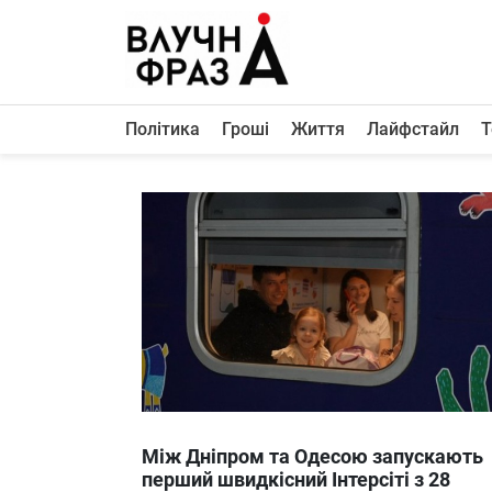
К
содержимому
Політика
Гроші
Життя
Лайфстайл
Т
Політика
Гроші
Життя
Лайфстайл
ТехноНаука
Людина
Корисності
Ukraine
Між Дніпром та Одесою запускають
Про нас
перший швидкісний Інтерсіті з 28