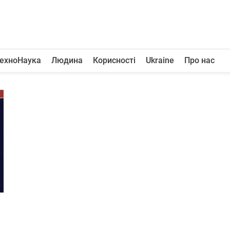
ехноНаука
Людина
Корисності
Ukraine
Про нас