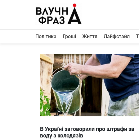
К
содержимому
Політика
Гроші
Життя
Лайфстайл
Т
Політика
Гроші
Життя
Лайфстайл
ТехноНаука
Людина
Корисності
Ukraine
В Україні заговорили про штрафи за
Про нас
воду з колодязів