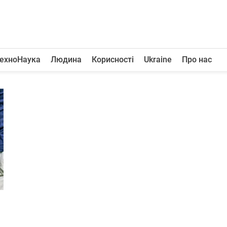
ехноНаука
Людина
Корисності
Ukraine
Про нас