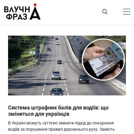
К
содержимому
Політика
Гроші
Життя
Лайфстайл
ТехноНаука
Людина
Корисності
Система штрафних балів для водіїв: що
Ukraine
зміниться для українців
Про нас
В Україні можуть суттєво змінити підхід до покарання
водіїв за порушення правил дорожнього руху. Замість