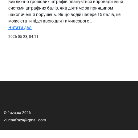
виключно грошових штрафів планується впровадження
системи штрафних балів, яка діятиме за принципом
накопичення порушень. Якщо водій набере 15 балів, це
може стати підставою для тимчасового…
Читати далі
2026-05-23, 04:11
© fraza.ua 2026
vlucnafraza@gmail.com