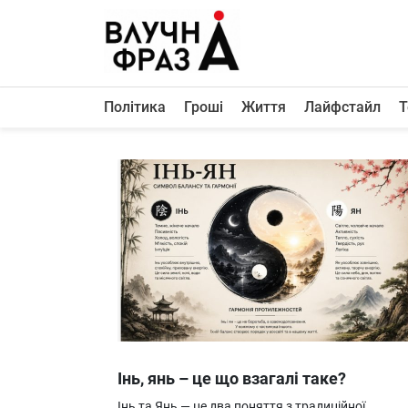
К
содержимому
Політика
Гроші
Життя
Лайфстайл
Т
Політика
Гроші
Життя
Лайфстайл
ТехноНаука
Людина
Корисності
Ukraine
Інь, янь – це що взагалі таке?
Про нас
Інь та Янь — це два поняття з традиційної