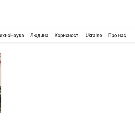
ехноНаука
Людина
Корисності
Ukraine
Про нас