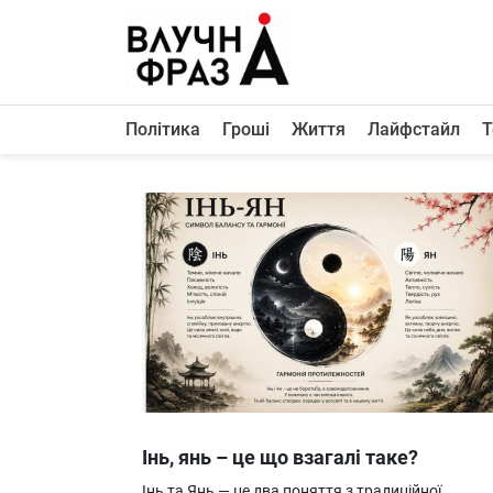
К
содержимому
Політика
Гроші
Життя
Лайфстайл
Т
Політика
Гроші
Життя
Лайфстайл
ТехноНаука
Людина
Корисності
Ukraine
Інь, янь – це що взагалі таке?
Про нас
Інь та Янь — це два поняття з традиційної