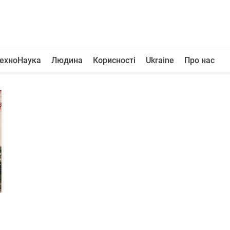
ехноНаука
Людина
Корисності
Ukraine
Про нас