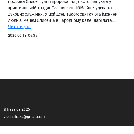
пророка Єлисея, учня пророка Іллі, якого шанують у
християнській традиції за численні біблійні чудеса та
духовне служіння. У цей день також святкують іменини
люди з іменем Єлисей, а в народному календарі дата…
Читати далі
2026-06-13, 06:35
© fraza.ua 2026
vlucnafraza@gmail.com