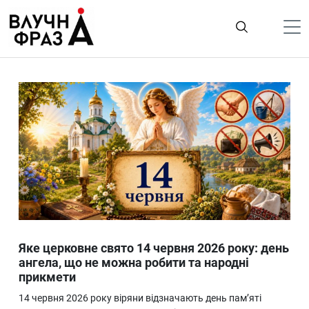
К
содержимому
Політика
Гроші
Життя
Лайфстайл
ТехноНаука
Людина
Корисності
Яке церковне свято 14 червня 2026 року: день
Ukraine
ангела, що не можна робити та народні
прикмети
Про нас
14 червня 2026 року віряни відзначають день пам’яті