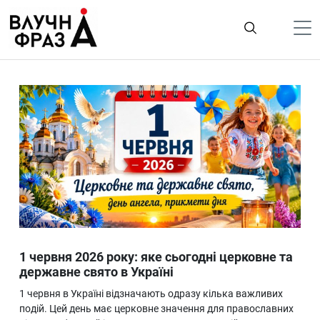
К
содержимому
Політика
Гроші
Життя
Лайфстайл
ТехноНаука
Людина
Корисності
1 червня 2026 року: яке сьогодні церковне та
Ukraine
державне свято в Україні
Про нас
1 червня в Україні відзначають одразу кілька важливих
подій. Цей день має церковне значення для православних