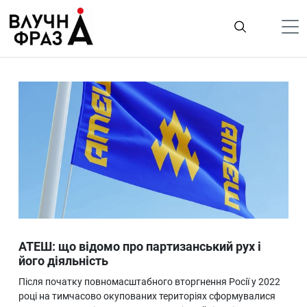
К
содержимому
Політика
Гроші
Життя
Лайфстайл
ТехноНаука
Людина
Корисності
АТЕШ: що відомо про партизанський рух і
Ukraine
його діяльність
Про нас
Після початку повномасштабного вторгнення Росії у 2022
році на тимчасово окупованих територіях сформувалися