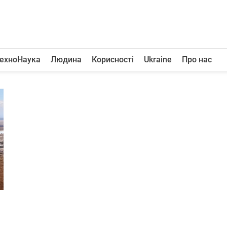
ехноНаука
Людина
Корисності
Ukraine
Про нас