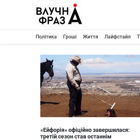
К
содержимому
Політика
Гроші
Життя
Лайфстайл
Т
Політика
Гроші
Життя
Лайфстайл
ТехноНаука
Людина
Корисності
Ukraine
«Ейфорія» офіційно завершилася:
Про нас
третій сезон став останнім