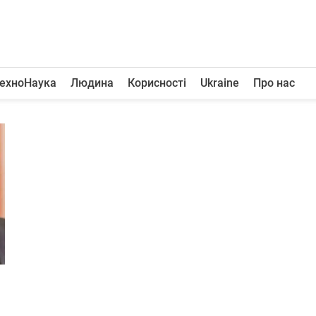
ехноНаука
Людина
Корисності
Ukraine
Про нас