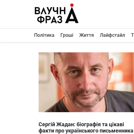
К
содержимому
Політика
Гроші
Життя
Лайфстайл
Т
Політика
Гроші
Життя
Лайфстайл
ТехноНаука
Людина
Корисності
Ukraine
Сергій Жадан: біографія та цікаві
Про нас
факти про українського письменника