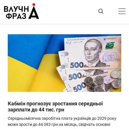
К
содержимому
Політика
Гроші
Життя
Лайфстайл
ТехноНаука
Людина
Корисності
Кабмін прогнозує зростання середньої
Ukraine
зарплати до 44 тис. грн
Про нас
Середньомісячна заробітна плата українців до 2029 року
може зрости до 44 083 грн на місяць, свідчать основні