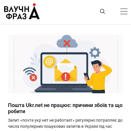
К
содержимому
Політика
Гроші
Життя
Лайфстайл
ТехноНаука
Людина
Корисності
Пошта Ukr.net не працює: причини збоїв та що
Ukraine
робити
Про нас
Запит «почта укр нет не работает» регулярно потрапляє до
числа популярних пошукових запитів в Україні під час