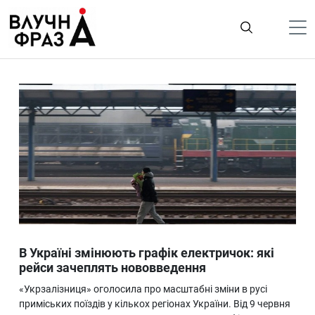
К
содержимому
Політика
Гроші
Життя
Лайфстайл
ТехноНаука
Людина
Корисності
В Україні змінюють графік електричок: які
Ukraine
рейси зачеплять нововведення
Про нас
«Укрзалізниця» оголосила про масштабні зміни в русі
приміських поїздів у кількох регіонах України. Від 9 червня