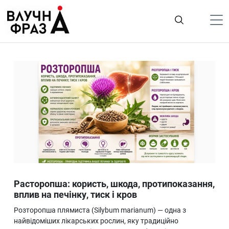
К
содержимому
Політика
Гроші
Життя
Лайфстайл
ТехноНаука
Людина
Корисності
Расторопша: користь, шкода, протипоказання,
Ukraine
вплив на печінку, тиск і кров
Про нас
Розторопша плямиста (Silybum marianum) — одна з
найвідоміших лікарських рослин, яку традиційно