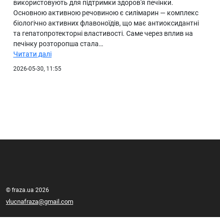
використовують для підтримки здоров'я печінки.
Основною активною речовиною є силімарин — комплекс
біологічно активних флавоноїдів, що має антиоксидантні
та гепатопротекторні властивості. Саме через вплив на
печінку розторопша стала…
Читати далі
2026-05-30, 11:55
© fraza.ua 2026
vlucnafraza@gmail.com