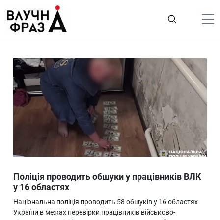
К
содержимому
Політика
Гроші
Життя
Лайфстайл
ТехноНаука
Людина
Корисності
Поліція проводить обшуки у працівників ВЛК
Ukraine
у 16 областях
Про нас
Національна поліція проводить 58 обшуків у 16 областях
України в межах перевірки працівників військово-