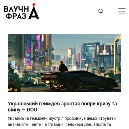
К
содержимому
Політика
Гроші
Життя
Лайфстайл
ТехноНаука
Людина
Корисності
Український геймдев зростає попри кризу та
Ukraine
війну — DOU
Про нас
Українська геймдев-індустрія продовжує демонструвати
активність навіть на тлі війни, релокації спеціалістів та