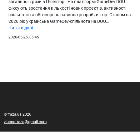
загальної кризи в IT-секторі. На платформі GameDev DOU
фіксують зростання кількості нових проєктів, активності
спільноти та обговорень навколо розробки ігор. Станом на
2026 рік українська GameDev-спільнота на DOU…
Читати далі
2026-05-25, 06:45
© fraza.ua 2026
vlucnafraza@gmail.com