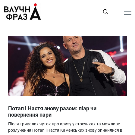
К
содержимому
Політика
Гроші
Життя
Лайфстайл
ТехноНаука
Людина
Корисності
Потап і Настя знову разом: піар чи
Ukraine
повернення пари
Про нас
Після тривалих чуток про кризу у стосунках та можливе
розлучення Потап і Настя Каменських знову опинилися в