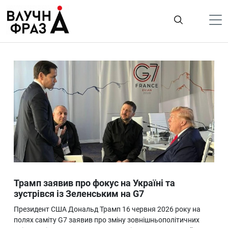
К
содержимому
Політика
Гроші
Життя
Лайфстайл
ТехноНаука
Людина
Корисності
Трамп заявив про фокус на Україні та
Ukraine
зустрівся із Зеленським на G7
Про нас
Президент США Дональд Трамп 16 червня 2026 року на
полях саміту G7 заявив про зміну зовнішньополітичних