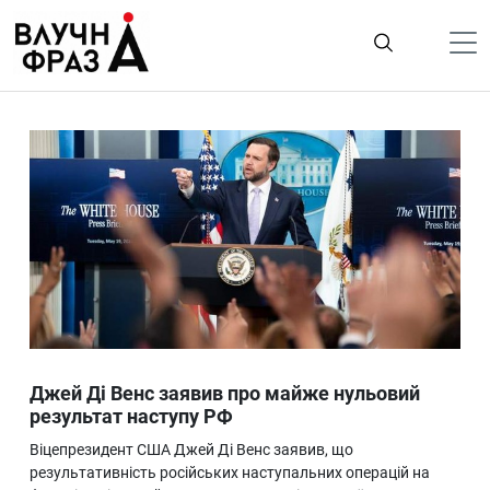
К
содержимому
Політика
Гроші
Життя
Лайфстайл
ТехноНаука
Людина
Корисності
Джей Ді Венс заявив про майже нульовий
Ukraine
результат наступу РФ
Про нас
Віцепрезидент США Джей Ді Венс заявив, що
результативність російських наступальних операцій на