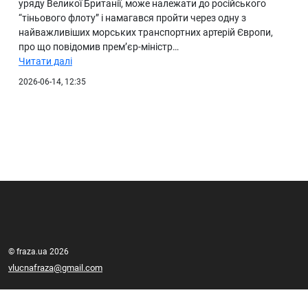
уряду Великої Британії, може належати до російського
“тіньового флоту” і намагався пройти через одну з
найважливіших морських транспортних артерій Європи,
про що повідомив прем’єр-міністр…
Читати далі
2026-06-14, 12:35
© fraza.ua 2026
vlucnafraza@gmail.com