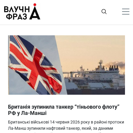
К
содержимому
Політика
Гроші
Життя
Лайфстайл
ТехноНаука
Людина
Корисності
Британія зупинила танкер “тіньового флоту”
Ukraine
РФ у Ла-Манші
Про нас
Британські військові 14 червня 2026 року в районі протоки
Ла-Манш зупинили нафтовий танкер, який, за даними