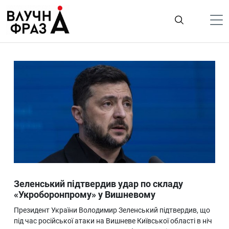
К
содержимому
Політика
Гроші
Життя
Лайфстайл
ТехноНаука
Людина
Корисності
Зеленський підтвердив удар по складу
Ukraine
«Укроборонпрому» у Вишневому
Про нас
Президент України Володимир Зеленський підтвердив, що
під час російської атаки на Вишневе Київської області в ніч