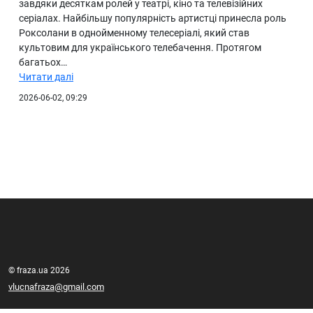
завдяки десяткам ролей у театрі, кіно та телевізійних
серіалах. Найбільшу популярність артистці принесла роль
Роксолани в однойменному телесеріалі, який став
культовим для українського телебачення. Протягом
багатьох…
Читати далі
2026-06-02, 09:29
© fraza.ua 2026
vlucnafraza@gmail.com