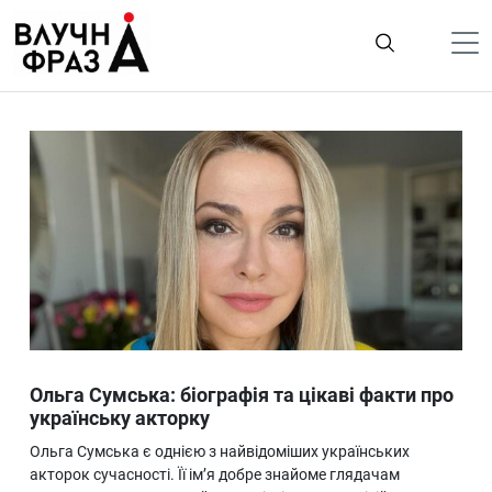
К
содержимому
Політика
Гроші
Життя
Лайфстайл
ТехноНаука
Людина
Корисності
Ольга Сумська: біографія та цікаві факти про
Ukraine
українську акторку
Про нас
Ольга Сумська є однією з найвідоміших українських
акторок сучасності. Її ім’я добре знайоме глядачам