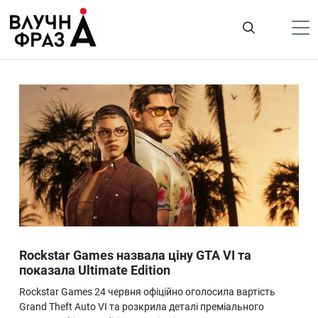
К
содержимому
Політика
Гроші
Життя
Лайфстайл
ТехноНаука
Людина
Корисності
Rockstar Games назвала ціну GTA VI та
Ukraine
показала Ultimate Edition
Про нас
Rockstar Games 24 червня офіційно оголосила вартість
Grand Theft Auto VI та розкрила деталі преміального