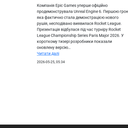
Компанія Epic Games уперше офіційно
продемонструвала Unreal Engine 6. Першою грою
яка фактично стала демонстрацією нового
рушія, несподівано виявилася Rocket League.
Презентація відбулася під час турніру Rocket
League Championship Series Paris Major 2026. У
короткому тизері розробники показали
оновлену версію…
Читати далі
2026-05-25, 05:34