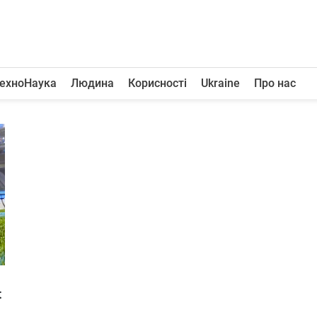
ехноНаука
Людина
Корисності
Ukraine
Про нас
t