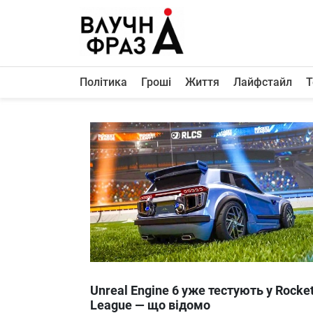
К
содержимому
Політика
Гроші
Життя
Лайфстайл
Т
Політика
Гроші
Життя
Лайфстайл
ТехноНаука
Людина
Корисності
Ukraine
Unreal Engine 6 уже тестують у Rocke
Про нас
League — що відомо