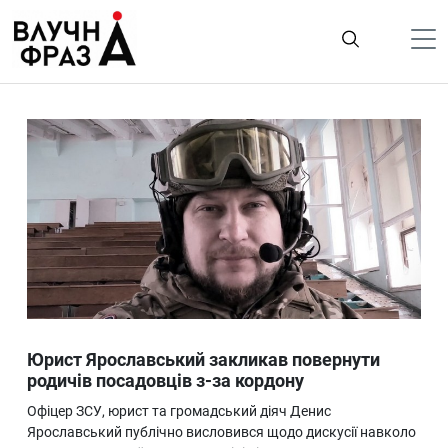
К
содержимому
Політика
Гроші
Життя
Лайфстайл
ТехноНаука
Людина
Корисності
Юрист Ярославський закликав повернути
Ukraine
родичів посадовців з-за кордону
Про нас
Офіцер ЗСУ, юрист та громадський діяч Денис
Ярославський публічно висловився щодо дискусії навколо