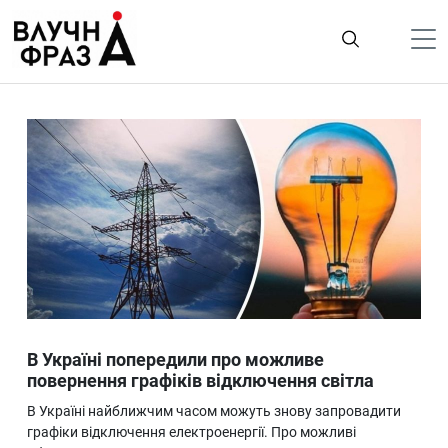
К
содержимому
Політика
Гроші
Життя
Лайфстайл
ТехноНаука
Людина
Корисності
В Україні попередили про можливе
Ukraine
повернення графіків відключення світла
Про нас
В Україні найближчим часом можуть знову запровадити
графіки відключення електроенергії. Про можливі