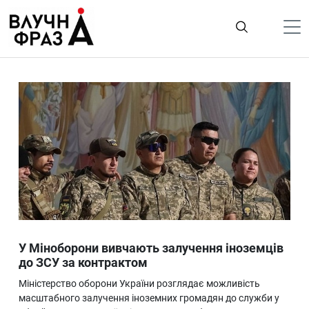
К
содержимому
Політика
Гроші
Життя
Лайфстайл
ТехноНаука
Людина
Корисності
У Міноборони вивчають залучення іноземців
Ukraine
до ЗСУ за контрактом
Про нас
Міністерство оборони України розглядає можливість
масштабного залучення іноземних громадян до служби у