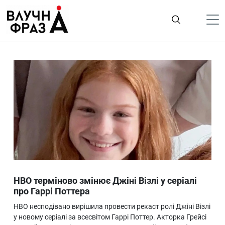
К
содержимому
Політика
Гроші
Життя
Лайфстайл
ТехноНаука
Людина
Корисності
HBO терміново змінює Джіні Візлі у серіалі
Ukraine
про Гаррі Поттера
Про нас
HBO несподівано вирішила провести рекаст ролі Джіні Візлі
у новому серіалі за всесвітом Гаррі Поттер. Акторка Грейсі