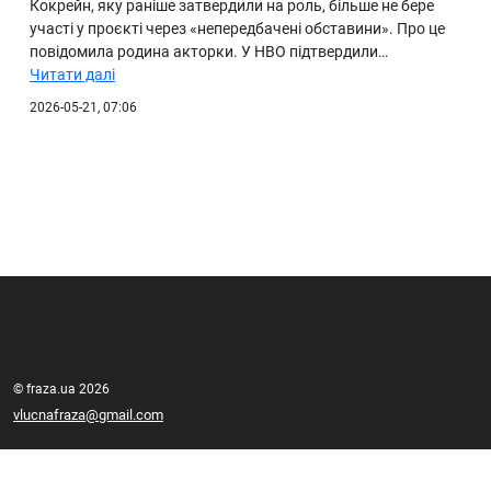
Кокрейн, яку раніше затвердили на роль, більше не бере
участі у проєкті через «непередбачені обставини». Про це
повідомила родина акторки. У HBO підтвердили…
Читати далі
2026-05-21, 07:06
© fraza.ua 2026
vlucnafraza@gmail.com