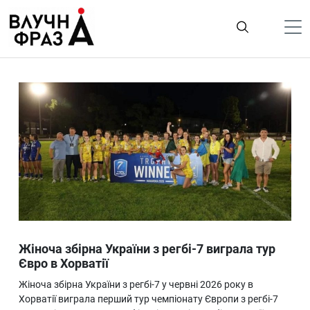
К
содержимому
Політика
Гроші
Життя
Лайфстайл
ТехноНаука
Людина
Корисності
Жіноча збірна України з регбі-7 виграла тур
Ukraine
Євро в Хорватії
Про нас
Жіноча збірна України з регбі-7 у червні 2026 року в
Хорватії виграла перший тур чемпіонату Європи з регбі-7