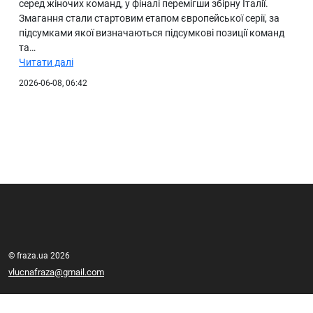
серед жіночих команд, у фіналі перемігши збірну Італії.
Змагання стали стартовим етапом європейської серії, за
підсумками якої визначаються підсумкові позиції команд
та…
Читати далі
2026-06-08, 06:42
© fraza.ua 2026
vlucnafraza@gmail.com