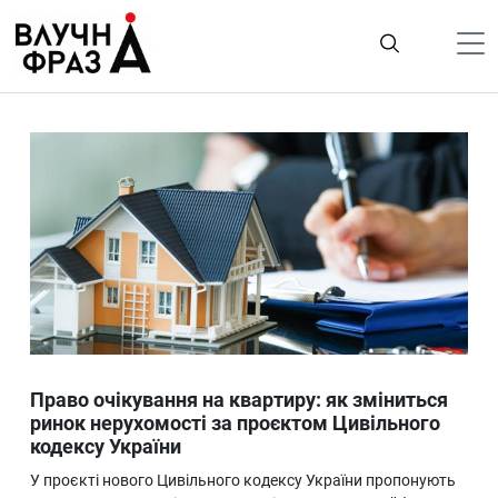
К
содержимому
Політика
Гроші
Життя
Лайфстайл
ТехноНаука
Людина
Корисності
Право очікування на квартиру: як зміниться
Ukraine
ринок нерухомості за проєктом Цивільного
кодексу України
Про нас
У проєкті нового Цивільного кодексу України пропонують