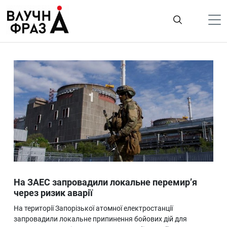
К
содержимому
Політика
Гроші
Життя
Лайфстайл
ТехноНаука
Людина
Корисності
На ЗАЕС запровадили локальне перемир’я
Ukraine
через ризик аварії
Про нас
На території Запорізької атомної електростанції
запровадили локальне припинення бойових дій для