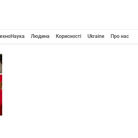
ехноНаука
Людина
Корисності
Ukraine
Про нас