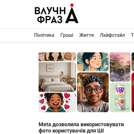
К
содержимому
Політика
Гроші
Життя
Лайфстайл
Т
Політика
Гроші
Життя
Лайфстайл
ТехноНаука
Людина
Корисності
Ukraine
Meta дозволила використовувати
Про нас
фото користувачів для ШІ