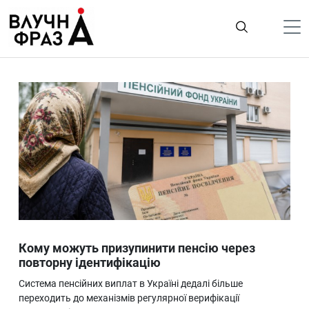
К
содержимому
Політика
Гроші
Життя
Лайфстайл
ТехноНаука
Людина
Корисності
Кому можуть призупинити пенсію через
Ukraine
повторну ідентифікацію
Про нас
Система пенсійних виплат в Україні дедалі більше
переходить до механізмів регулярної верифікації