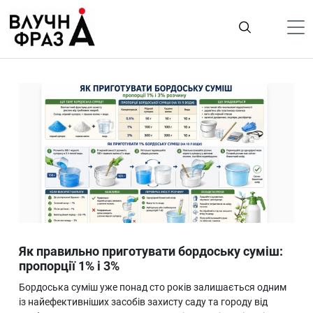
К
содержимому
Політика
Гроші
Життя
Лайфстайл
ТехноНаука
Людина
Корисності
Як правильно приготувати бордоську суміш:
Ukraine
пропорції 1% і 3%
Про нас
Бордоська суміш уже понад сто років залишається одним
із найефективніших засобів захисту саду та городу від