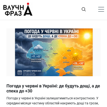
К
содержимому
Політика
Гроші
Життя
Лайфстайл
ТехноНаука
Людина
Корисності
Погода у червні в Україні: де будуть дощі, а де
Ukraine
спека до +30
Про нас
Погода у червні в Україні залишатиметься контрастною. У
середині місяця частину областей накриють дощі та грози,