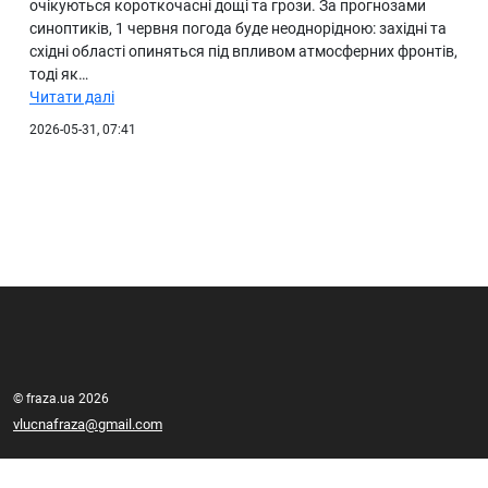
очікуються короткочасні дощі та грози. За прогнозами
синоптиків, 1 червня погода буде неоднорідною: західні та
східні області опиняться під впливом атмосферних фронтів,
тоді як…
Читати далі
2026-05-31, 07:41
© fraza.ua 2026
vlucnafraza@gmail.com