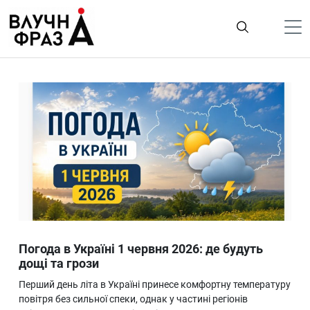
К
содержимому
Політика
Гроші
Життя
Лайфстайл
ТехноНаука
Людина
Корисності
Погода в Україні 1 червня 2026: де будуть
Ukraine
дощі та грози
Про нас
Перший день літа в Україні принесе комфортну температуру
повітря без сильної спеки, однак у частині регіонів