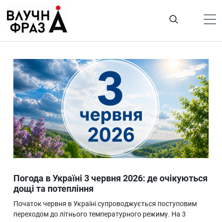
К
содержимому
Політика
Гроші
Життя
Лайфстайл
ТехноНаука
Людина
Корисності
Погода в Україні 3 червня 2026: де очікуються
Ukraine
дощі та потепління
Про нас
Початок червня в Україні супроводжується поступовим
переходом до літнього температурного режиму. На 3