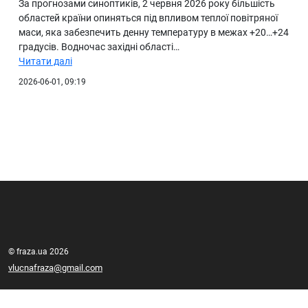
За прогнозами синоптиків, 2 червня 2026 року більшість
областей країни опиняться під впливом теплої повітряної
маси, яка забезпечить денну температуру в межах +20…+24
градусів. Водночас західні області…
Читати далі
2026-06-01, 09:19
© fraza.ua 2026
vlucnafraza@gmail.com