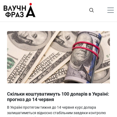
К
содержимому
Політика
Гроші
Життя
Лайфстайл
ТехноНаука
Людина
Корисності
Скільки коштуватимуть 100 доларів в Україні:
Ukraine
прогноз до 14 червня
Про нас
В Україні протягом тижня до 14 червня курс долара
залишатиметься відносно стабільним завдяки контролю