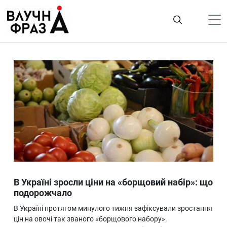
К
содержимому
Політика
Гроші
Життя
Лайфстайл
ТехноНаука
Людина
Корисності
В Україні зросли ціни на «борщовий набір»: що
Ukraine
подорожчало
Про нас
В Україні протягом минулого тижня зафіксували зростання
цін на овочі так званого «борщового набору».