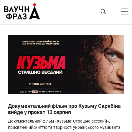
К
содержимому
Політика
Гроші
Життя
Лайфстайл
ТехноНаука
Людина
Корисності
Документальний фільм про Кузьму Скрябіна
Ukraine
вийде у прокат 13 серпня
Про нас
Документальний фільм «Кузьма: Страшно веселий»,
присвячений життю та творчості українського музиканта