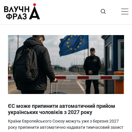
К
содержимому
Політика
Гроші
Життя
Лайфстайл
ТехноНаука
Людина
Корисності
ЄС може припинити автоматичний прийом
Ukraine
українських чоловіків з 2027 року
Про нас
Країни Європейського Союзу можуть уже з березня 2027
року припинити автоматично надавати тимчасовий захист