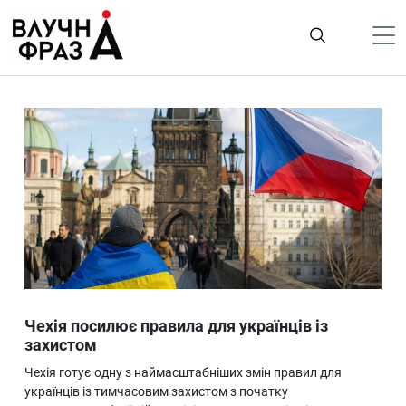
К
содержимому
Політика
Гроші
Життя
Лайфстайл
ТехноНаука
Людина
Корисності
Чехія посилює правила для українців із
Ukraine
захистом
Про нас
Чехія готує одну з наймасштабніших змін правил для
українців із тимчасовим захистом з початку