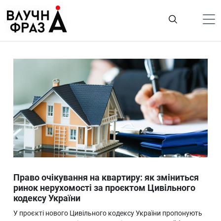
К
содержимому
Політика
Гроші
Життя
Лайфстайл
ТехноНаука
Людина
Корисності
Право очікування на квартиру: як зміниться
Ukraine
ринок нерухомості за проєктом Цивільного
кодексу України
Про нас
У проєкті нового Цивільного кодексу України пропонують