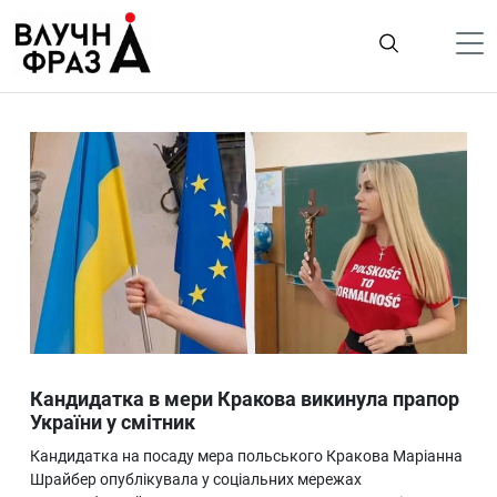
К
содержимому
Політика
Гроші
Життя
Лайфстайл
ТехноНаука
Людина
Корисності
Кандидатка в мери Кракова викинула прапор
Ukraine
України у смітник
Про нас
Кандидатка на посаду мера польського Кракова Маріанна
Шрайбер опублікувала у соціальних мережах