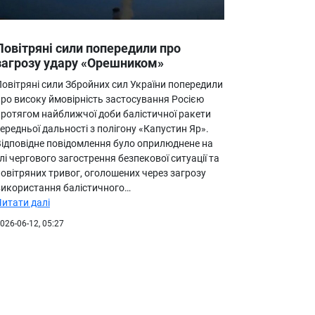
Повітряні сили попередили про
загрозу удару «Орешником»
Повітряні сили Збройних сил України попередили
про високу ймовірність застосування Росією
протягом найближчої доби балістичної ракети
ередньої дальності з полігону «Капустин Яр».
Відповідне повідомлення було оприлюднене на
лі чергового загострення безпекової ситуації та
овітряних тривог, оголошених через загрозу
використання балістичного…
Читати далі
026-06-12, 05:27