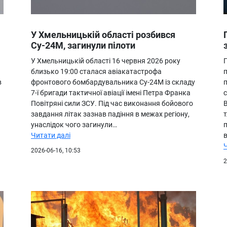
У Хмельницькій області розбився
Су-24М, загинули пілоти
У Хмельницькій області 16 червня 2026 року
близько 19:00 сталася авіакатастрофа
в
фронтового бомбардувальника Су-24М із складу
7-ї бригади тактичної авіації імені Петра Франка
с
Повітряні сили ЗСУ. Під час виконання бойового
завдання літак зазнав падіння в межах регіону,
т
унаслідок чого загинули…
п
Читати далі
2026-06-16, 10:53
2