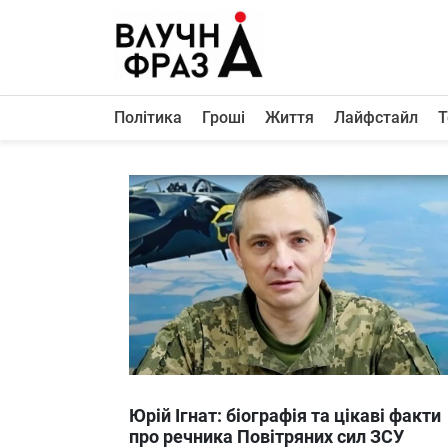
К
содержимому
Політика
Гроші
Життя
Лайфстайл
Т
Політика
Гроші
Життя
Лайфстайл
ТехноНаука
Людина
Корисності
Ukraine
Юрій Ігнат: біографія та цікаві факти
Про нас
про речника Повітряних сил ЗСУ