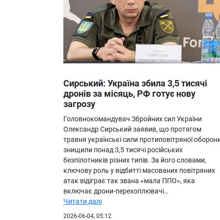
Сирський: Україна збила 3,5 тисячі
дронів за місяць, РФ готує нову
загрозу
Головнокомандувач Збройних сил України
Олександр Сирський заявив, що протягом
травня українські сили протиповітряної оборон
знищили понад 3,5 тисячі російських
безпілотників різних типів. За його словами,
ключову роль у відбитті масованих повітряних
атак відіграє так звана «мала ППО», яка
включає дрони-перехоплювачі…
Читати далі
2026-06-04, 05:12