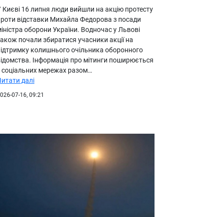
У Києві 16 липня люди вийшли на акцію протесту
проти відставки Михайла Федорова з посади
іністра оборони України. Водночас у Львові
також почали збиратися учасники акції на
підтримку колишнього очільника оборонного
відомства. Інформація про мітинги поширюється
у соціальних мережах разом…
Читати далі
026-07-16, 09:21