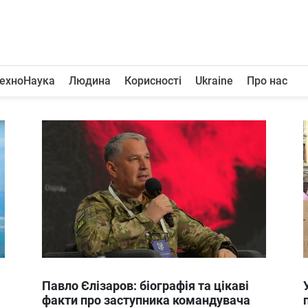
ехноНаука
Людина
Корисності
Ukraine
Про нас
Павло Єлізаров: біографія та цікаві
факти про заступника командувача