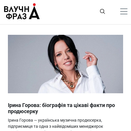
К
содержимому
Політика
Гроші
Життя
Лайфстайл
ТехноНаука
Людина
Корисності
Ірина Горова: біографія та цікаві факти про
Ukraine
продюсерку
Про нас
Ірина Горова — українська музична продюсерка,
підприємиця та одна з найвідоміших менеджерок