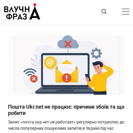
К
содержимому
Політика
Гроші
Життя
Лайфстайл
ТехноНаука
Людина
Корисності
Пошта Ukr.net не працює: причини збоїв та що
Ukraine
робити
Про нас
Запит «почта укр нет не работает» регулярно потрапляє до
числа популярних пошукових запитів в Україні під час